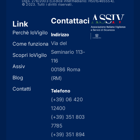
Dlgs. 276/2003 (Codice intermediario: H501S465554).
© 2023. Tutti i diritti riservati.
Contattaci
Link
Perchè IoVigilo
Indirizzo
Via del
Come funziona
Seminario 113-
Scopri IoVigilo
116
Assiv
00186 Roma
Blog
(RM)
Contatti
Telefono
(+39) 06 420
12400
(+39) 351 803
7785
(+39) 351 894